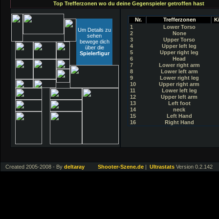
Top Trefferzonen wo du deine Gegenspieler getroffen hast
Nr.
Trefferzonen
Ki
1
Lower Torso
Um Details zu
2
None
sehen
3
Upper Torso
bewege dich
4
Upper left leg
über die
5
Upper right leg
Spielerfigur
6
Head
7
Lower right arm
8
Lower left arm
9
Lower right leg
10
Upper right arm
11
Lower left leg
12
Upper left arm
13
Left foot
14
neck
15
Left Hand
16
Right Hand
Created 2005-2008 - By
deltaray
Shooter-Szene.de
|
Ultrastats
Version 0.2.142