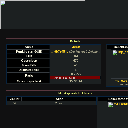
Details
Name
Yusuf
Beliebte
Punkbuster GUID
... 6b7e454c
(Die letzten 8 Zeichen)
Kills
341
Gestorben
470
TeamKills
43
Selbstmorde
1
0.7255
Ratio
mp_carg
Gesamtspielzeit
15:30:44
gespiel
Meist genutzte Aliases
Zähler
Alias
Beliebteste 
57
Yusuf