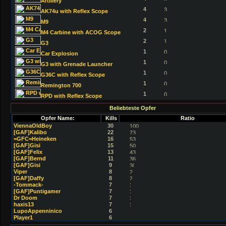
Artillery
4
AK74u with Reflex Scope
4
M9
2
M4 Carbine with ACOG Scope
2
G3
1
Car Explosion
1
G3 with Grenade Launcher
1
G36C with Reflex Scope
1
Remington 700
1
RPD with Reflex Scope
Beliebteste Opfer
Opfer Name:
Kills
Ratio
ViennaOldBoy
30
[GAF]Kalibo
22
=GFC=Heineken
16
[GAF]Gisi
15
[GAF]Felix
13
[GAF]Bernd
11
[GAF]Gisi
9
Viper
8
[GAF]Daffy
8
-Tommack-
7
[GAF]Puntigamer
7
Dr Doom
7
haxis13
7
LupoAppenninico
6
Player1
6