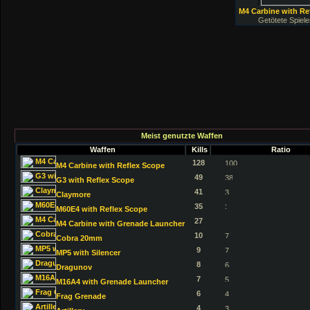
M4 Carbine with Re
Getötete Spiele
Meist genutzte Waffen
Waffen
Kills
Ratio
128
M4 Carbine with Reflex Scope
49
G3 with Reflex Scope
41
Claymore
35
M60E4 with Reflex Scope
27
M4 Carbine with Grenade Launcher
10
Cobra 20mm
9
MP5 with Silencer
8
Dragunov
7
M16A4 with Grenade Launcher
6
Frag Grenade
4