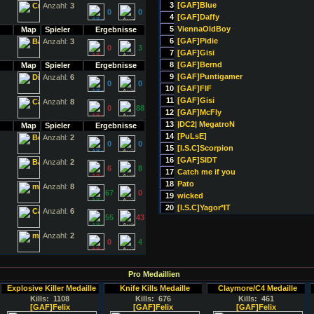
3
[GAF]Blue
Anzahl:
3
0
0
4
[GAF]Daffy
5
ViennaOldBoy
Map
Spieler
Ergebnisse
6
[GAF]Pidie
Anzahl:
3
0
3
7
[GAF]Gisi
8
[GAF]Bernd
Map
Spieler
Ergebnisse
9
[GAF]Puntigamer
Anzahl:
6
0
0
10
[GAF]FIF
11
[GAF]Gisi
Anzahl:
8
0
88
12
[GAF]McFly
13
|DC2| MegatroN
Map
Spieler
Ergebnisse
14
[PuLsE]
Anzahl:
2
0
0
15
[I.S.C]Scorpion
16
[GAF]SIDT
Anzahl:
2
6
8
17
Catch me if you
18
Pato
Anzahl:
8
67
0
19
wicked
20
[I.S.C]Yagor*IT
Anzahl:
6
55
43
Anzahl:
2
0
4
Pro Medaillien
Explosive Killer Medaille
Knife Kills Medaille
Claymore/C4 Medaille
Kills: 1108
Kills: 676
Kills: 461
[GAF]Felix
[GAF]Felix
[GAF]Felix