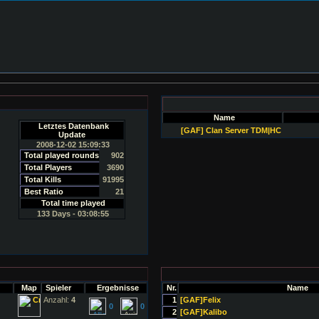
Name
Letztes Datenbank
[GAF] Clan Server TDM|HC
Update
2008-12-02 15:09:33
Total played rounds
902
Total Players
3690
Total Kills
91995
Best Ratio
21
Total time played
133 Days - 03:08:55
Map
Spieler
Ergebnisse
Nr.
Name
Anzahl:
4
1
[GAF]Felix
0
0
2
[GAF]Kalibo