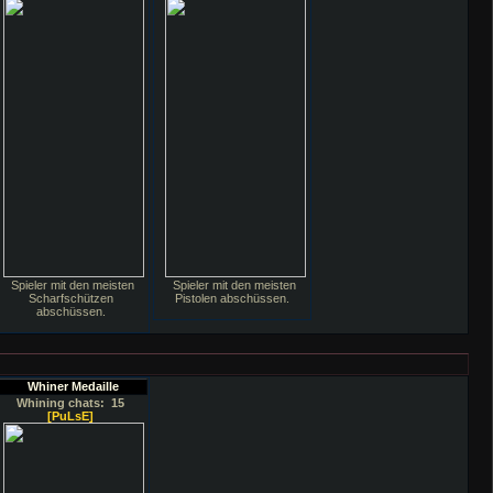
Spieler mit den meisten
Spieler mit den meisten
Scharfschützen
Pistolen abschüssen.
abschüssen.
Whiner Medaille
Whining chats: 15
[PuLsE]