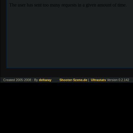
Created 2005-2008 - By
deltaray
Shooter-Szene.de
|
Ultrastats
Version 0.2.142