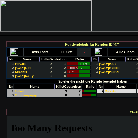
Rundendetails für Runden ID '47'
Axis Team
Punkte
7
Allies Team
Nr.
Name
Kills/Gestorben
Ratio
Nr.
Name
Kills/
1
Private
2
1
1
[GAF]Blue
7
2
[GAF]Gisi
2
2
2
[GAF]Kalibo
1
3
MRSEN
2
3
3
[GAF]Heinzi
1
4
[GAF]Daffy
1
5
Spieler die nicht die Runde beendet haben
Nr.
Name
Kills/Gestorben
Ratio
Nr.
Name
1
Tribal
3
2
2
Dizertir
3
Ginnungagap
0
1
Chat