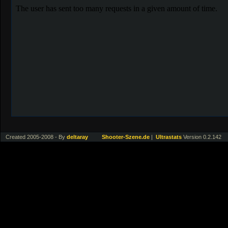
Created 2005-2008 - By
deltaray
Shooter-Szene.de
|
Ultrastats
Version 0.2.142