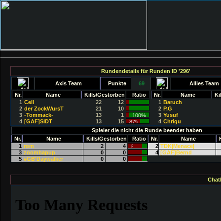
Rundendetails für Runden ID '296'
Axis Team
Punkte
69
Allies Team
Nr.
Name
Kills/Gestorben
Ratio
Nr.
Name
Ki
1
Cell
22
12
1
Baruch
2
der ZockWursT
21
10
2
P.G
3
-Tommack-
13
1
3
Yusuf
4
[GAF]SIDT
13
15
4
Chrigu
Spieler die nicht die Runde beendet haben
Nr.
Name
Kills/Gestorben
Ratio
Nr.
Name
1
rom
2
4
2
TDK|Menace|
3
zoombapup
0
0
4
[GAF]Bernd
5
#GB'Daywalker
0
0
Chat