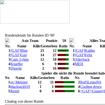
Rundendetails für Runden ID '80'
Axis Team
Punkte
59
Allies Te
Nr.
Name
Kills/Gestorben
Ratio
Nr.
Name
Kil
1
[GAF]Blue
25
12
1
[GAF]Kalibo
2
[GAF]Gisi
14
27
2
[GAF]Felix
3
Capt. Lykke
12
18
3
AlterSack
4
Knarfke
6
9
4
MEH
5
Dizertir
2
16
Spieler die nicht die Runde beendet hab
Nr.
Name
Kills/Gestorben
Ratio
Nr.
Name
1
es>Metzger
12
11
2
RoFlLemoNS
3
blackjack619
1
1
4
Cooling down
5
RemS
0
0
6
=GAF=GrannyS
Chatlog von dieser Runde