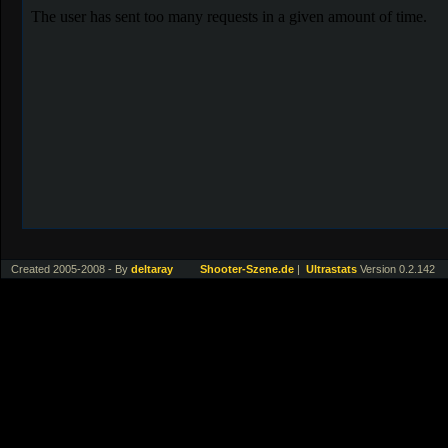
Created 2005-2008 - By
deltaray
Shooter-Szene.de
|
Ultrastats
Version 0.2.142