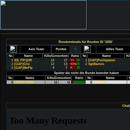
Rundendetails für Runden ID '3256'
Axis Team
Punkte
0
Allies Team
Nr.
Name
Kills/Gestorben
Ratio
Nr.
Name
Ki
1
$3|_FR!|}3R
12
17
1
[GAF]Puntigamer
2
[GAF]Gisi
12
13
2
SgtBarnes
3
[GAF]McFly
4
7
Spieler die nicht die Runde beendet haben
Nr.
Name
Kills/Gestorben
Ratio
Nr.
Name
1
LINKIN PARK
12
11
2
[GAF]FIF
Chat