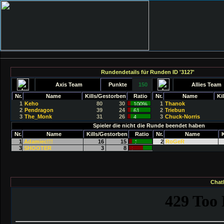
Rundendetails für Runden ID '3127'
Axis Team
Punkte
150
Allies Team
Nr.
Name
Kills/Gestorben
Ratio
Nr.
Name
Ki
1
Keho
80
30
1
Thanok
2
Pendragon
39
24
2
Triebun
3
The_Monk
31
26
3
Chuck-Norris
Spieler die nicht die Runde beendet haben
Nr.
Name
Kills/Gestorben
Ratio
Nr.
Name
1
Adamiec!!!
16
15
2
RoGeR
3
SHOOTER
3
8
Chat