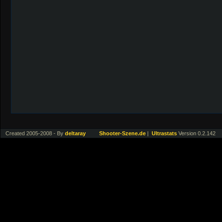
Created 2005-2008 - By
deltaray
Shooter-Szene.de
|
Ultrastats
Version 0.2.142