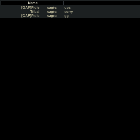
Name
[GAF]Pidie
sagte:
ups
Tribal
sagte:
sorry
[GAF]Pidie
sagte:
gg