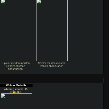
Spieler mit den meisten
Spieler mit den meisten
Scharfschützen
Pistolen abschüssen.
abschüssen.
Whiner Medaille
Whining chats: 15
[PuLsE]