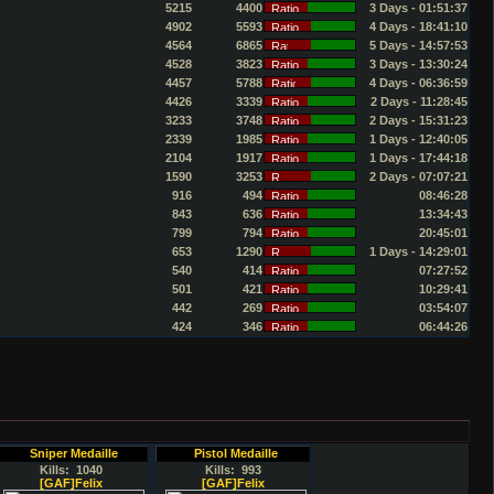
5215
4400
3 Days - 01:51:37
4902
5593
4 Days - 18:41:10
4564
6865
5 Days - 14:57:53
4528
3823
3 Days - 13:30:24
4457
5788
4 Days - 06:36:59
4426
3339
2 Days - 11:28:45
3233
3748
2 Days - 15:31:23
2339
1985
1 Days - 12:40:05
2104
1917
1 Days - 17:44:18
1590
3253
2 Days - 07:07:21
916
494
08:46:28
843
636
13:34:43
799
794
20:45:01
653
1290
1 Days - 14:29:01
540
414
07:27:52
501
421
10:29:41
442
269
03:54:07
424
346
06:44:26
Sniper Medaille
Pistol Medaille
Kills: 1040
Kills: 993
[GAF]Felix
[GAF]Felix