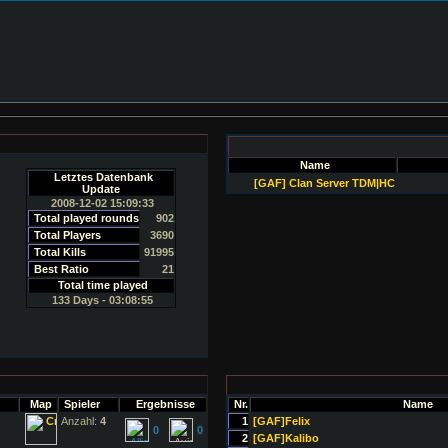
Name
Letztes Datenbank
[GAF] Clan Server TDM|HC
Update
2008-12-02 15:09:33
Total played rounds
902
Total Players
3690
Total Kills
91995
Best Ratio
21
Total time played
133 Days - 03:08:55
Map
Spieler
Ergebnisse
Nr.
Name
Anzahl:
4
1
[GAF]Felix
0
0
2
[GAF]Kalibo