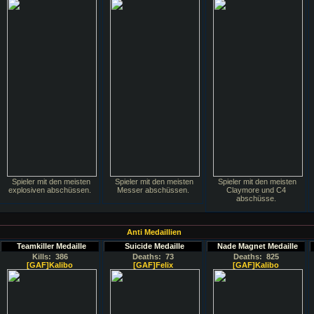
Spieler mit den meisten
Spieler mit den meisten
Spieler mit den meisten
explosiven abschüssen.
Messer abschüssen.
Claymore und C4
abschüsse.
Anti Medaillien
Teamkiller Medaille
Suicide Medaille
Nade Magnet Medaille
Kills: 386
Deaths: 73
Deaths: 825
[GAF]Kalibo
[GAF]Felix
[GAF]Kalibo