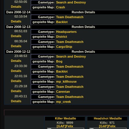
02:50:05
Gametype:
Search and Destroy
Details
gespielte Map:
Crash
Date 2008-12-14
Runden Details
02:10:54
Gametype:
Team Deathmatch
Details
gespielte Map:
Backlot
Date 2008-12-13
Runden Details
00:51:03
Gametype:
Headquarters
Details
gespielte Map:
District
00:35:04
Gametype:
Team Deathmatch
Details
gespielte Map:
CargoShip
Date 2008-12-12
Runden Details
23:48:53
Gametype:
Search and Destroy
Details
gespielte Map:
Bog
23:33:30
Gametype:
Team Deathmatch
Details
gespielte Map:
Backlot
22:01:16
Gametype:
Team Deathmatch
Details
gespielte Map:
mp_killhouse
21:29:18
Gametype:
Team Deathmatch
Details
gespielte Map:
Carentan
20:43:11
Gametype:
Team Deathmatch
Details
gespielte Map:
mp_creek
Killer Medaille
Headshot Medaille
Kills: 9899
Kills: 971
[GAF]Felix
[GAF]Felix