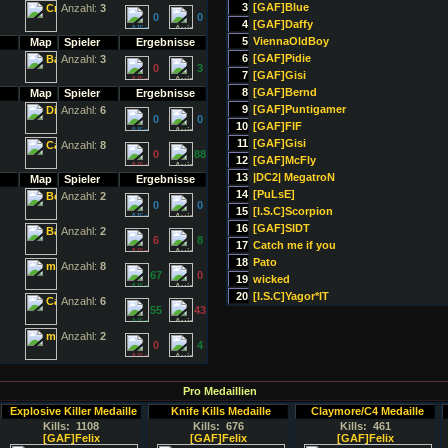
3
[GAF]Blue
Anzahl:
3
0
0
4
[GAF]Daffy
5
ViennaOldBoy
Map
Spieler
Ergebnisse
6
[GAF]Pidie
Anzahl:
3
0
3
7
[GAF]Gisi
8
[GAF]Bernd
Map
Spieler
Ergebnisse
9
[GAF]Puntigamer
Anzahl:
6
0
0
10
[GAF]FIF
11
[GAF]Gisi
Anzahl:
8
0
88
12
[GAF]McFly
13
|DC2| MegatroN
Map
Spieler
Ergebnisse
14
[PuLsE]
Anzahl:
2
0
0
15
[I.S.C]Scorpion
16
[GAF]SIDT
Anzahl:
2
6
8
17
Catch me if you
18
Pato
Anzahl:
8
67
0
19
wicked
20
[I.S.C]Yagor*IT
Anzahl:
6
55
43
Anzahl:
2
0
4
Pro Medaillien
Explosive Killer Medaille
Knife Kills Medaille
Claymore/C4 Medaille
Kills: 1108
Kills: 676
Kills: 461
[GAF]Felix
[GAF]Felix
[GAF]Felix