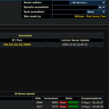
Server wählen
Sprache auswählen
Style auswählen
Skin made by
Willstar - Red Army Clan
Serverliste
IP / Port
Letztes Server Update
194.153.116.111:28960
2008-12-02 15:09:33
20 Beste Spieler
Kills
Gestorben
Ratio
Gesamtspielzeit
9899
8893
5 Days - 01:24:37
8117
9773
6 Days - 19:40:49