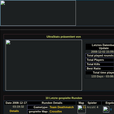
UltraStats präsentiert von
Letztes Datenb
Update
2008-12-02 15:09
Total played rounds
Total Players
Total Kills
Best Ratio
Total time play
133 Days - 03:08
10 Letzte gespielte Runden
Date 2008-12-17
Runden Details
Map
Spieler
Ergeb
03:19:32
Gametype:
Team Deathmatch
Anzahl:
4
0
Details
gespielte Map:
Crossfire