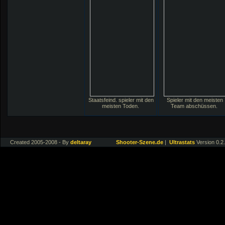
Staatsfeind. spieler mit den
Spieler mit den meisten
meisten Toden.
Team abschüssen.
Created 2005-2008 - By
deltaray
Shooter-Szene.de
|
Ultrastats
Version 0.2