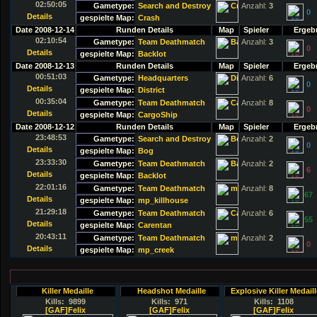
02:50:05
Gametype:
Search and Destroy
Anzahl:
3
0
Details
gespielte Map:
Crash
Date 2008-12-14
Runden Details
Map
Spieler
Ergeb
02:10:54
Gametype:
Team Deathmatch
Anzahl:
3
0
Details
gespielte Map:
Backlot
Date 2008-12-13
Runden Details
Map
Spieler
Ergeb
00:51:03
Gametype:
Headquarters
Anzahl:
6
0
Details
gespielte Map:
District
00:35:04
Gametype:
Team Deathmatch
Anzahl:
8
0
Details
gespielte Map:
CargoShip
Date 2008-12-12
Runden Details
Map
Spieler
Ergeb
23:48:53
Gametype:
Search and Destroy
Anzahl:
2
0
Details
gespielte Map:
Bog
23:33:30
Gametype:
Team Deathmatch
Anzahl:
2
6
Details
gespielte Map:
Backlot
22:01:16
Gametype:
Team Deathmatch
Anzahl:
8
67
Details
gespielte Map:
mp_killhouse
21:29:18
Gametype:
Team Deathmatch
Anzahl:
6
55
Details
gespielte Map:
Carentan
20:43:11
Gametype:
Team Deathmatch
Anzahl:
2
0
Details
gespielte Map:
mp_creek
Killer Medaille
Headshot Medaille
Explosive Killer Medaill
Kills: 9899
Kills: 971
Kills: 1108
[GAF]Felix
[GAF]Felix
[GAF]Felix