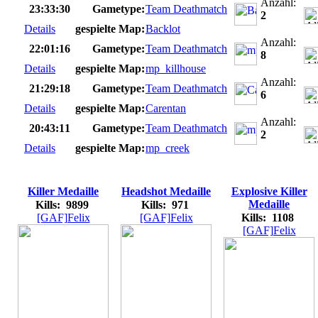
Anzahl:
23:33:30
Gametype:
Team Deathmatch
2
Details
gespielte Map:
Backlot
Anzahl:
22:01:16
Gametype:
Team Deathmatch
8
Details
gespielte Map:
mp_killhouse
Anzahl:
21:29:18
Gametype:
Team Deathmatch
6
Details
gespielte Map:
Carentan
Anzahl:
20:43:11
Gametype:
Team Deathmatch
2
Details
gespielte Map:
mp_creek
Killer Medaille
Headshot Medaille
Explosive Killer
Medaille
Kills: 9899
Kills: 971
[GAF]Felix
[GAF]Felix
Kills: 1108
[GAF]Felix